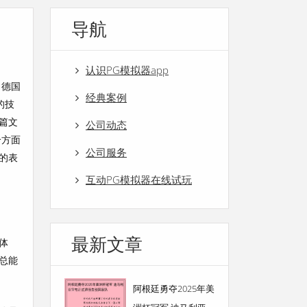
导航
认识PG模拟器app
，德国
经典案例
的技
篇文
公司动态
个方面
公司服务
的表
互动PG模拟器在线试玩
最新文章
体
总能
阿根廷勇夺2025年美