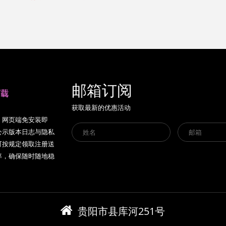
邮箱订阅
获取最新的优惠活动
式，网页端免安装即
公示版本日志与隐私
可按规定领取注册送
率，确保随时随地稳
贵阳市县库河251号