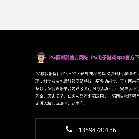
PG模拟器提供官方APP下载与“电子游戏·免费试玩”双模
玩，移动端装包后解锁高清特效与更多功能位。官方网站
条款，综合娱乐平台内设收藏订阅与活动日历；完成认证
彩金。历史记录、任务与资产多端云同步，弱网自动降码
定进入核心玩法与活动中心。
+13594780136