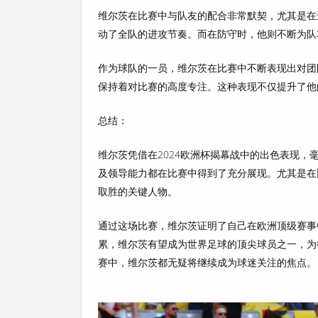
维尔茨在比赛中与队友的配合非常默契，尤其是在
动了全队的进攻节奏。而在防守时，他则不断为队
作为球队的一员，维尔茨在比赛中不断表现出对团
保持着对比赛的高度专注。这种表现不仅提升了他
总结：
维尔茨凭借在2024欧洲杯揭幕战中的出色表现
及领导能力都在比赛中得到了充分展现。尤其是在
取胜的关键人物。
通过这场比赛，维尔茨证明了自己在欧洲顶级赛事
累，维尔茨有望成为世界足球的顶尖球员之一，为
赛中，维尔茨都无疑将继续成为球迷关注的焦点。