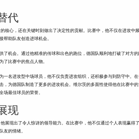
替代
进攻的核心，还在关键时刻做出了决定性的贡献。比赛中，他不仅在进攻中
接帮助队友创造进球机会。
供了机会。通过他精准的传球和出色的跑位，德国队顺利地打破了对方的
为了比赛中的焦点人物。
为一名进攻型中场球员，他不仅负责进攻组织，还积极参与到防守中。在
击，为德国队制造了更多的进攻机会。维尔茨的多面性使得他在比赛中的
全场最佳球员的荣誉。
展现
中，他展现出了令人惊讶的领导能力。在比赛中，他不仅通过个人表现赢得
队友的情绪。