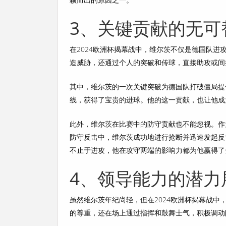
3、关键贡献的无可
在2024欧洲杯揭幕战中，维尔茨不仅是德国队
造威胁，还通过个人的突破和传球，直接助攻或间
其中，维尔茨的一次关键突破为德国队打破僵局提
线，获得了宝贵的进球。他的这一贡献，也让他成
此外，维尔茨在比赛中的防守贡献也不能忽视。作
防守反击中，维尔茨成功地进行抢断并迅速发起反
不止于进攻，他在攻守两端的影响力都为他赢得了
4、领导能力的潜力
虽然维尔茨年纪尚轻，但在2024欧洲杯揭幕战
的尊重，还在场上通过指挥和鼓舞士气，积极调动