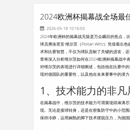
2024欧洲杯揭幕战全场
2026-05-18 10:16:03
2024年欧洲杯的揭幕战无疑是万众瞩目的焦点
球员弗洛里安·维尔茨（Florian Wirtz）
术和比赛智慧，不仅为球队贡献了关键的进攻，还
章将深入分析维尔茨如何在2024欧洲杯揭幕战
对维尔茨的表现进行详细阐述，包括他在比赛中的
现对德国队的重要性，以及他在未来赛事中的潜力
1、技术能力的非凡
在揭幕战中，维尔茨的技术能力可谓展现得淋漓尽
现。无论是接球转身，还是在密集防守中的小范围
保持冷静，运用娴熟的脚下技术摆脱压力，为德国