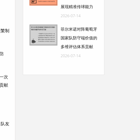
展现精准传球能力
2026-07-14
菲尔米诺对阵葡萄牙
频繁制
国家队防守端价值的
多维评估体系贡献
防
2026-07-14
一次
贡献
了队友