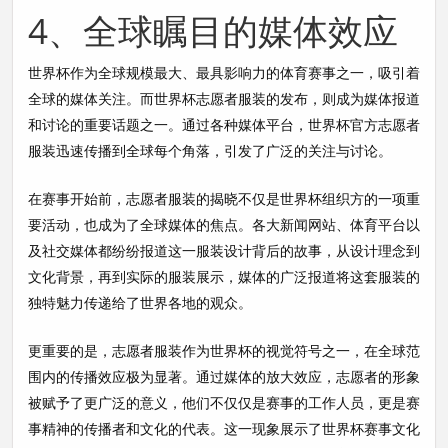
4、全球瞩目的媒体效应
世界杯作为全球规模最大、最具影响力的体育赛事之一，吸引着
全球的媒体关注。而世界杯志愿者服装的发布，则成为媒体报道
和讨论的重要话题之一。通过各种媒体平台，世界杯官方志愿者
服装迅速传播到全球每个角落，引发了广泛的关注与讨论。
在赛事开始前，志愿者服装的揭晓不仅是世界杯组织方的一项重
要活动，也成为了全球媒体的焦点。各大新闻网站、体育平台以
及社交媒体都纷纷报道这一服装设计背后的故事，从设计理念到
文化背景，再到实际的服装展示，媒体的广泛报道将这套服装的
独特魅力传递给了世界各地的观众。
更重要的是，志愿者服装作为世界杯的视觉符号之一，在全球范
围内的传播效应极为显著。通过媒体的放大效应，志愿者的形象
被赋予了更广泛的意义，他们不仅仅是赛事的工作人员，更是赛
事精神的传播者和文化的代表。这一现象展示了世界杯赛事文化