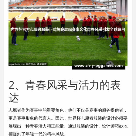
2、青春风采与活力的表
达
志愿者作为赛事中的重要角色，他们不仅是赛事的服务提供者，
更是赛事形象的代言人。因此，世界杯志愿者服装的设计必须要
展现出一种青春活力和正能量。通过服装的设计，设计师巧妙地
捕捉到了年轻一代的精神风貌。