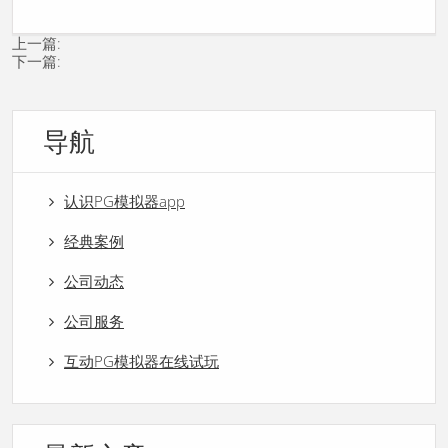
上一篇:
下一篇:
导航
认识PG模拟器app
经典案例
公司动态
公司服务
互动PG模拟器在线试玩