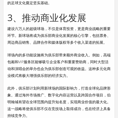
的足球文化奠定坚实基础。
3、推动商业化发展
建设六万人的超级球场，不仅是体育投资，更是商业战略的重要
环节。新球场将成为俱乐部商业化发展的核心引擎，包括票务、
周边商品销售、品牌合作和媒体版权等多个收入渠道的拓展。
球场内的多功能设施将为俱乐部带来额外商业收入。例如，高端
包厢和VIP服务区能够吸引企业客户和重要赞助商，同时大型活
动和演唱会的举办也会为俱乐部创造可观的收益。这种多元化商
业模式将极大增强俱乐部的经济实力。
此外，俱乐部计划利用新球场的国际影响力，打造全球化品牌形
象。通过海外市场推广、数字化内容运营以及跨国合作项目，伯
明翰城有望在全球范围内提升知名度，实现商业价值的最大化。
这一战略将使俱乐部不仅在竞技场上取得成功，也在经济上具备
持续竞争力。