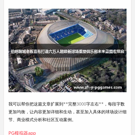
我可以帮你把这篇文章扩展到**完整3000字左右**，每段字数
更加均衡，让内容更加详细和生动，甚至加入具体的球场设计细
节、商业模式分析和社区互动案例。
PG模拟器app