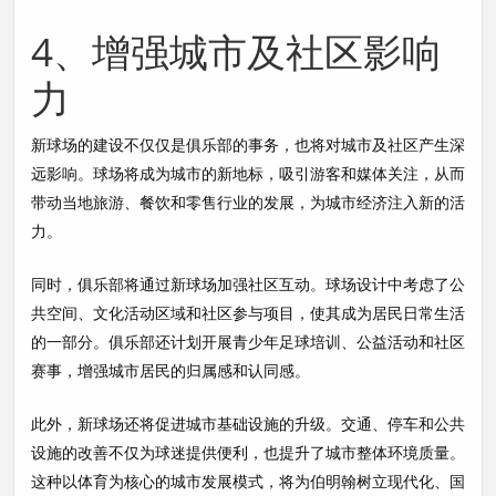
4、增强城市及社区影响
力
新球场的建设不仅仅是俱乐部的事务，也将对城市及社区产生深
远影响。球场将成为城市的新地标，吸引游客和媒体关注，从而
带动当地旅游、餐饮和零售行业的发展，为城市经济注入新的活
力。
同时，俱乐部将通过新球场加强社区互动。球场设计中考虑了公
共空间、文化活动区域和社区参与项目，使其成为居民日常生活
的一部分。俱乐部还计划开展青少年足球培训、公益活动和社区
赛事，增强城市居民的归属感和认同感。
此外，新球场还将促进城市基础设施的升级。交通、停车和公共
设施的改善不仅为球迷提供便利，也提升了城市整体环境质量。
这种以体育为核心的城市发展模式，将为伯明翰树立现代化、国