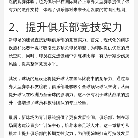
迷的观赛体验，也为俱乐部在国际舞台上举办大型赛事提供了强
有力的硬件支持，体现了俱乐部对未来长期发展的前瞻性规划。
2、提升俱乐部竞技实力
新球场的建设直接影响俱乐部的竞技实力。首先，现代化的训练
设施和比赛环境将吸引更多顶尖球员加盟，为球队提供优质的成
长空间。同时，球员在先进设施中训练和比赛，有助于减少伤病
风险，提高整体竞技水平。
其次，球场的建设还将提升球队在国际比赛中的竞争力。通过举
办大型赛事和友谊赛，俱乐部能够吸引全球顶级球队来访，从而
提升球队在欧洲乃至全球的影响力。这不仅有利于球队战绩的提
升，也增强了球员和教练团队的专业经验。
最后，新球场为青训系统提供了更多发展空间。俱乐部计划在球
场周边建设青少年训练中心，培养未来足球人才。这一举措将从
根本上提升俱乐部的长期竞技实力，为伯明翰城打造可持续发展