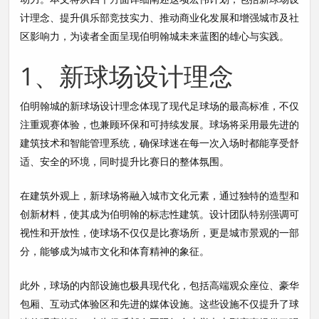
计理念、提升俱乐部竞技实力、推动商业化发展和增强城市及社
区影响力，为读者全面呈现伯明翰城未来蓝图的雄心与实践。
1、新球场设计理念
伯明翰城的新球场设计理念体现了现代足球场的最高标准，不仅
注重观赛体验，也兼顾环保和可持续发展。球场将采用最先进的
建筑技术和智能管理系统，确保球迷在每一次入场时都能享受舒
适、安全的环境，同时提升比赛日的整体氛围。
在建筑外观上，新球场将融入城市文化元素，通过独特的造型和
创新材料，使其成为伯明翰的标志性建筑。设计团队特别强调可
视性和开放性，使球场不仅仅是比赛场所，更是城市景观的一部
分，能够成为城市文化和体育精神的象征。
此外，球场的内部设施也极具现代化，包括高端观众座位、豪华
包厢、互动式体验区和先进的媒体设施。这些设施不仅提升了球