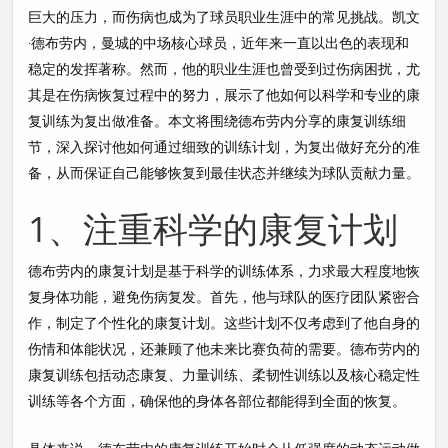
巨大的压力，而伤病也成为了球员职业生涯中的常见挑战。凯文
·德布劳内，曼城的中场核心球员，近年来一直以出色的表现和
稳定的发挥著称。然而，他的职业生涯也曾受到过伤病困扰，尤
其是在伤病恢复过程中的努力，展示了他如何以科学和专业的康
复训练为复出做准备。本文将围绕德布劳内分享的康复训练细
节，深入探讨他如何通过细致的训练计划，为复出做好充分的准
备，从而保证自己能够恢复到最佳状态并继续为球队贡献力量。
1、注重科学的康复计划
德布劳内的康复计划是基于科学的训练体系，力求最大程度地恢
复身体功能，避免伤病复发。首先，他与球队的医疗团队紧密合
作，制定了个性化的康复计划。这些计划不仅考虑到了他自身的
伤情和体能状况，还兼顾了他未来比赛负荷的需要。德布劳内的
康复训练包括动态康复、力量训练、柔韧性训练以及核心稳定性
训练等各个方面，确保他的身体各部位都能得到全面的恢复。