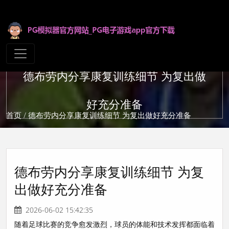
德布劳内分享康复训练细节 为复出做
好充分准备
首页
/ 德布劳内分享康复训练细节 为复出做好充分准备
德布劳内分享康复训练细节 为复
出做好充分准备
2026-06-02 15:42:35
随着足球比赛的竞争愈发激烈，球员的体能和技术发挥都面临着