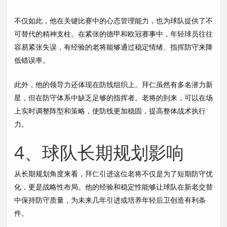
不仅如此，他在关键比赛中的心态管理能力，也为球队提供了不
可替代的精神支柱。在紧张的德甲和欧冠赛事中，年轻球员往往
容易紧张失误，有经验的老将能够通过稳定情绪、指挥防守来降
低错误率。
此外，他的领导力还体现在防线组织上。拜仁虽然有多名潜力新
星，但在防守体系中缺乏足够的指挥者。老将的到来，可以在场
上实时调整阵型和策略，使防线更加稳固，提高整体战术执行
力。
4、球队长期规划影响
从长期规划角度来看，拜仁引进这位老将不仅是为了短期防守优
化，更是战略性布局。他的经验和稳定性能够让球队在新老交替
中保持防守质量，为未来几年引进或培养年轻后卫创造有利条
件。