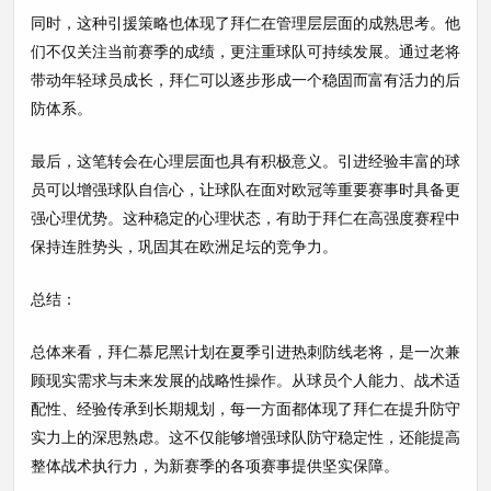
同时，这种引援策略也体现了拜仁在管理层层面的成熟思考。他
们不仅关注当前赛季的成绩，更注重球队可持续发展。通过老将
带动年轻球员成长，拜仁可以逐步形成一个稳固而富有活力的后
防体系。
最后，这笔转会在心理层面也具有积极意义。引进经验丰富的球
员可以增强球队自信心，让球队在面对欧冠等重要赛事时具备更
强心理优势。这种稳定的心理状态，有助于拜仁在高强度赛程中
保持连胜势头，巩固其在欧洲足坛的竞争力。
总结：
总体来看，拜仁慕尼黑计划在夏季引进热刺防线老将，是一次兼
顾现实需求与未来发展的战略性操作。从球员个人能力、战术适
配性、经验传承到长期规划，每一方面都体现了拜仁在提升防守
实力上的深思熟虑。这不仅能够增强球队防守稳定性，还能提高
整体战术执行力，为新赛季的各项赛事提供坚实保障。