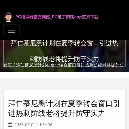
拜仁慕尼黑计划在夏季转会窗口引进热
刺防线老将提升防守实力
首页
/ 拜仁慕尼黑计划在夏季转会窗口引进热刺防线老将提升防
守实力
拜仁慕尼黑计划在夏季转会窗口引
进热刺防线老将提升防守实力
2026-06-04 11:54:06