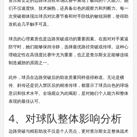
查尔斯女足的边路球员在本场比赛中展现了极高的个人能力。她
们不仅速度快、技术娴熟，还具备出色的观察力和判断力。每一
次突破都体现出球员对比赛节奏和对手防线的敏锐洞察，使得助
攻机会几乎触手可及。
球员的心理素质也是边路突破成功的重要因素。在面对对手紧逼
防守时，她们能够保持冷静，选择最优路径突破或传球。这种心
理稳定性在高强度比赛中尤为重要，也正是查尔斯女足能够连续
制造威胁的原因之一。
此外，球员在边路突破后的助攻质量同样值得称道。无论是横
传、斜传还是切入禁区后的精准传球，都显示了球员出色的球场
意识和技术水平。全场观众为此喝彩，是对她们个人能力和整体
表现的最佳认可。
4、对球队整体影响分析
边路突破与精彩助攻不仅是个人亮点，更对查尔斯女足整体战术