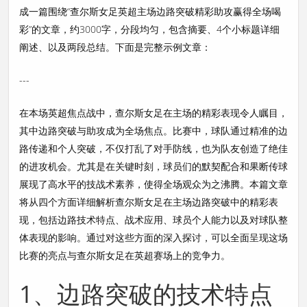
成一篇围绕“查尔斯女足英超主场边路突破精彩助攻赢得全场喝
彩”的文章，约3000字，分段均匀，包含摘要、4个小标题详细
阐述、以及两段总结。下面是完整示例文章：
---
在本场英超焦点战中，查尔斯女足在主场的精彩表现令人瞩目，
其中边路突破与助攻成为全场焦点。比赛中，球队通过精准的边
路传递和个人突破，不仅打乱了对手防线，也为队友创造了绝佳
的进攻机会。尤其是在关键时刻，球员们的默契配合和果断传球
展现了高水平的技战术素养，使得全场观众为之沸腾。本篇文章
将从四个方面详细解析查尔斯女足在主场边路突破中的精彩表
现，包括边路技术特点、战术应用、球员个人能力以及对球队整
体表现的影响。通过对这些方面的深入探讨，可以全面呈现这场
比赛的亮点与查尔斯女足在英超赛场上的竞争力。
1、边路突破的技术特点