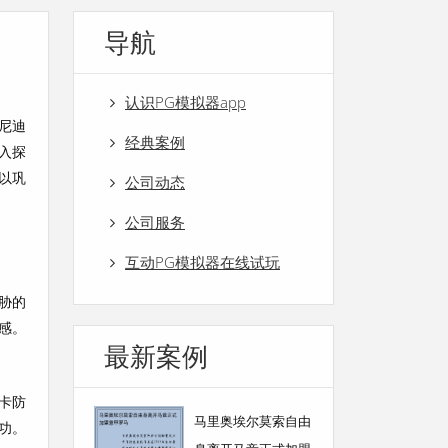
导航
认识PG模拟器app
尼迪
经典案例
入探
以巩
公司动态
公司服务
互动PG模拟器在线试玩
胁的
感。
最新案例
卡防
马里奥埃尔莫索自由
功。