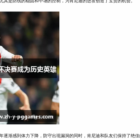
尤其是防线的稳固和中场的控制，为肯尼迪的进攻创造了宝贵的机会。
年逐渐感到体力下降，防守出现漏洞的同时，肯尼迪和队友们保持了绝佳