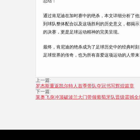
总结：
通过肯尼迪在加时赛中的绝杀，本文详细分析了他
到球队整体配合以及这场胜利的历史意义，都揭示
的决赛，更是足球运动精神的完美呈现。
最终，肯尼迪的绝杀成为了足球历史中的经典时刻
足球世界的传奇，也为所有喜爱这项运动的人带来
上一篇:
罗杰斯重返凯尔特人首季带队夺冠书写辉煌篇章
下一篇:
莱奥飞身冲顶破波兰大门带领葡萄牙队晋级震撼全