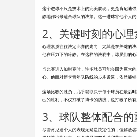
这个进球不只是技术上的完美展现，更是肯尼迪强
静地作出最适合球队的决策。这一进球将他个人的
2、关键时刻的心理
心理素质往往决定比赛的走向，尤其是在关键的决
他在压力下的冷静。在这样的决赛中，球员们的心
当比赛进入加时赛时，许多球员可能会因为巨大的
心。他面对博卡青年队防线的步步紧逼，依然能够
这场比赛的胜负，几乎就取决于每个球员在最后时
己的胜利，不仅打破了博卡的防线，也打破了所有
3、球队整体配合的
尽管肯尼迪个人的表现无疑是决定性的，但解放者