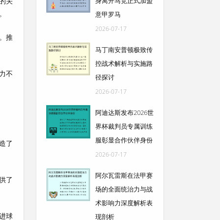
的关
身离开马竞正式加盟
。
意甲罗马
2026-07-17
。推
马丁南安普顿极致传
控战术解析与实施路
力不
径探讨
2026-07-17
阿迪达斯发布2026世
界杯裁判员专属训练
服彰显合作伙伴身份
造了
2026-07-17
阿尔瓦雷斯在法甲赛
供了
场的全面统治力与战
术影响力深度解析表
进球
现剖析