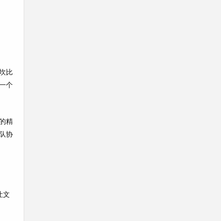
坎比
一个
的精
队协
让文