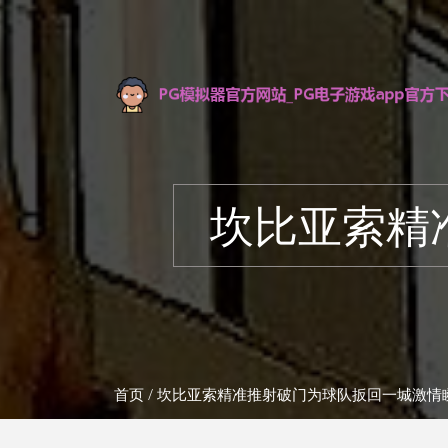
坎比亚索精
首页
/ 坎比亚索精准推射破门为球队扳回一城激情