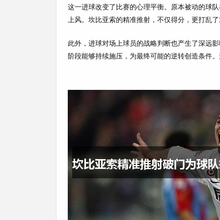
这一进球改变了比赛的心理平衡。原本被动的球队
上风。坎比亚索的精准推射，不仅得分，更打乱了
此外，进球对场上球员的战略判断也产生了深远影
阶段能够持续施压，为最终可能的逆转创造条件。