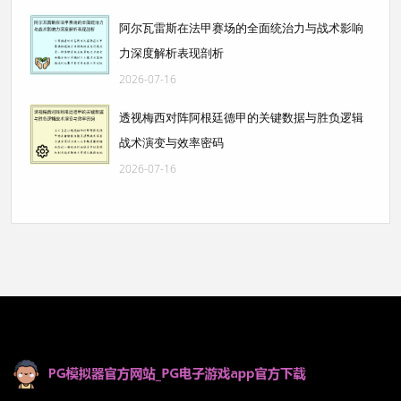
阿尔瓦雷斯在法甲赛场的全面统治力与战术影响
力深度解析表现剖析
2026-07-16
透视梅西对阵阿根廷德甲的关键数据与胜负逻辑
战术演变与效率密码
2026-07-16