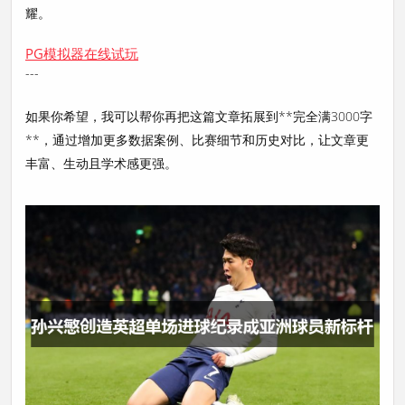
耀。
PG模拟器在线试玩
---
如果你希望，我可以帮你再把这篇文章拓展到**完全满3000字
**，通过增加更多数据案例、比赛细节和历史对比，让文章更
丰富、生动且学术感更强。