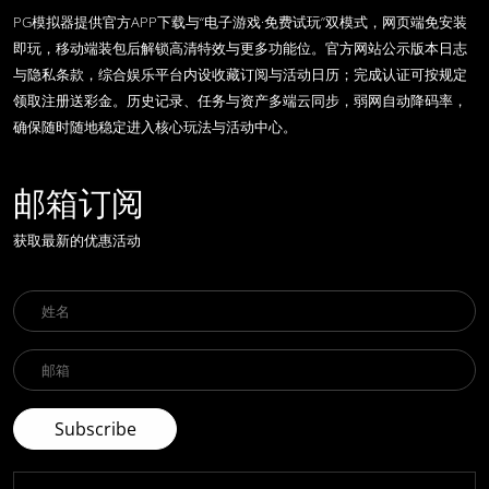
PG模拟器提供官方APP下载与“电子游戏·免费试玩”双模式，网页端免安装
即玩，移动端装包后解锁高清特效与更多功能位。官方网站公示版本日志
与隐私条款，综合娱乐平台内设收藏订阅与活动日历；完成认证可按规定
领取注册送彩金。历史记录、任务与资产多端云同步，弱网自动降码率，
确保随时随地稳定进入核心玩法与活动中心。
邮箱订阅
获取最新的优惠活动