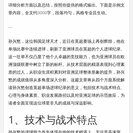
详细分析方面以及总结，按照你提供的格式输出。下面是示例文
章内容，全文约3000字，段落均匀，风格专业且生动。
---
孙兴慜，这位韩国足球天才，近日在英超赛场上再创辉煌，他在
单场比赛中连续进球，刷新了亚洲球员在英超的个人进球纪录。
这一壮举不仅凸显了他个人卓越的竞技能力，也为亚洲球员在欧
洲顶级联赛中树立了新的标杆。从技术层面的精湛表现到心理素
质的过人，从职业生涯积累到对亚洲足球整体形象的提升，孙兴
慜的成就值得从多角度深入分析。这篇文章将从四个方面系统解
读孙兴慜创造英超单场进球纪录的意义，包括技术与战术特点、
心理与身体素质、职业发展路径以及对亚洲足球的示范效应，为
读者全面呈现这位球星非凡的成就与深远影响。
1、技术与战术特点
孙兴慜的进球能力首先体现在他的技术精湛上。无论是高速突