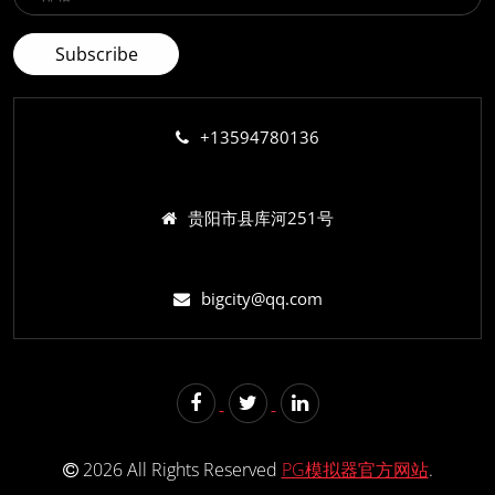
+13594780136
贵阳市县库河251号
bigcity@qq.com
2026 All Rights Reserved
PG模拟器官方网站
.