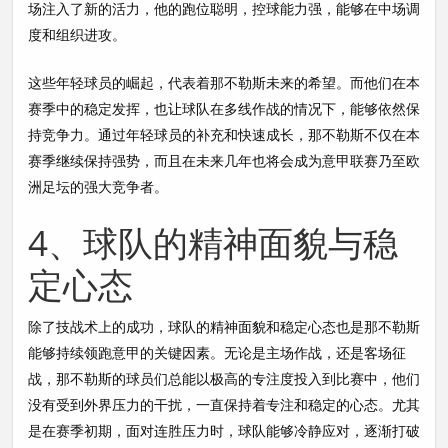
场注入了新的活力，他的跑位聪明，控球能力强，能够在中场调
度和组织进攻。
这些年轻球员的崛起，代表着那不勒斯未来的希望。而他们在本
赛季中的稳定发挥，也让球队在多线作战的情况下，能够依然保
持竞争力。通过年轻球员的补充和快速成长，那不勒斯不仅在本
赛季继续保持强势，而且在未来几年也将会成为意甲联赛乃至欧
洲足坛的强大竞争者。
4、球队的精神面貌与稳
定心态
除了技战术上的成功，球队的精神面貌和稳定心态也是那不勒斯
能够持续领跑意甲的关键因素。无论是主场作战，还是客场征
战，那不勒斯的球员们总能以极高的专注度投入到比赛中，他们
没有受到外界压力的干扰，一直保持着专注和稳定的心态。尤其
是在赛季初期，面对连胜压力时，球队能够冷静应对，逐渐打破