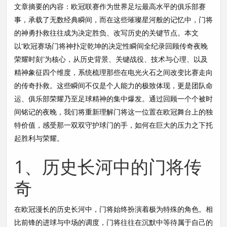
文章摘要的内容：欧冠联赛作为世界足坛最高水平的俱乐部赛
事，承载了无数经典瞬间，而在这些璀璨星河般的记忆中，门将
的神勇扑救往往成为决定胜负、改写历史的关键节点。本文
以“欧冠赛场门将神扑定乾坤的决定性瞬间全纪录回顾传奇夜晚
荣耀时刻”为核心，从历史背景、关键战役、技术与心理、以及
精神象征四个维度，系统梳理那些在电光火石之间改变比赛走向
的传奇扑救。这些瞬间不仅是个人能力的极致体现，更是团队命
运、俱乐部荣耀乃至足球精神的集中爆发。通过回顾一个个被时
间铭记的夜晚，我们将重新理解门将这一位置在欧冠舞台上的独
特价值，感受那一双双守护球门的手，如何在巨大的压力之下托
起胜利与荣耀。
1、历史长河中的门将传
奇
在欧冠漫长的历史长河中，门将始终扮演着极为特殊的角色。相
比前锋的进球与中场的调度，门将往往在沉默中等待属于自己的