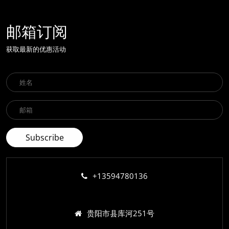
邮箱订阅
获取最新的优惠活动
+13594780136
贵阳市县库河251号