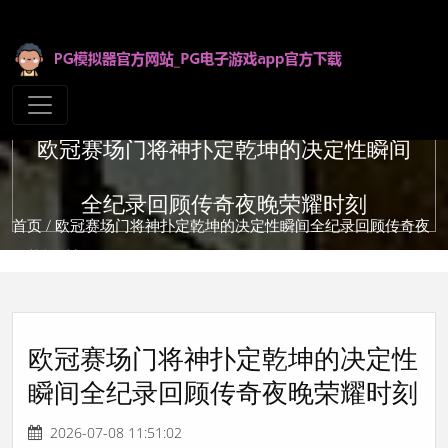
欧冠赛场门将神扑定乾坤的决定性瞬间
全纪录回顾传奇夜晚荣耀时刻
首页
/ 欧冠赛场门将神扑定乾坤的决定性瞬间全纪录回顾传奇夜
晚荣耀时刻
欧冠赛场门将神扑定乾坤的决定性
瞬间全纪录回顾传奇夜晚荣耀时刻
2026-07-08 11:51:02