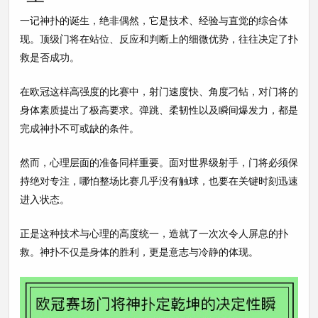
一记神扑的诞生，绝非偶然，它是技术、经验与直觉的综合体
现。顶级门将在站位、反应和判断上的细微优势，往往决定了扑
救是否成功。
在欧冠这样高强度的比赛中，射门速度快、角度刁钻，对门将的
身体素质提出了极高要求。弹跳、柔韧性以及瞬间爆发力，都是
完成神扑不可或缺的条件。
然而，心理层面的准备同样重要。面对世界级射手，门将必须保
持绝对专注，哪怕整场比赛几乎没有触球，也要在关键时刻迅速
进入状态。
正是这种技术与心理的高度统一，造就了一次次令人屏息的扑
救。神扑不仅是身体的胜利，更是意志与冷静的体现。