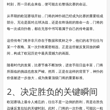
时刻，而一旦机会来临，便可能左右整场比赛的命运。
从早期的欧冠赛场开始，门将的神扑就已经成为比赛的重要组成
部分。无论是面对点球决战，还是在终场前的致命一击，门将的
每一次成功扑救，都在无形中书写着属于自己的传奇篇章。
这些传奇门将并非只存在于数据和奖杯之中，他们的名字往往与
某一个夜晚、某一次扑救紧密相连。正是这些被反复回放的瞬
间，构成了欧冠历史中最具震撼力的画面。
随着时代的发展，比赛节奏不断加快，进攻手段日益丰富，门将
所面临的挑战也愈发严峻。然而，正是在这样的背景下，神扑的
价值被进一步放大，成为衡量顶级门将的重要标准。
2、决定胜负的关键瞬间
欧冠赛场上最令人难忘的，往往不是一边倒的胜利，而是在胜负
边缘反复拉扯的关键时刻。此时，门将的一次扑救，可能比一粒