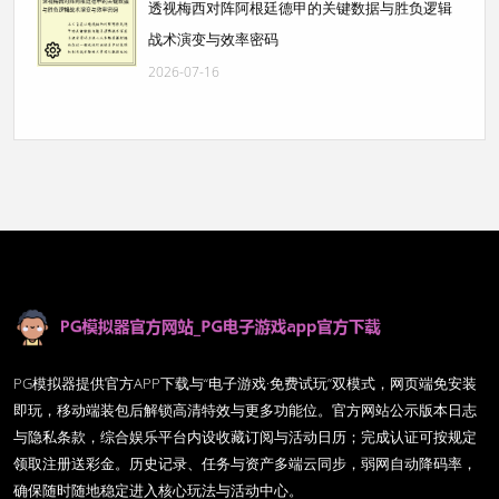
透视梅西对阵阿根廷德甲的关键数据与胜负逻辑
战术演变与效率密码
2026-07-16
PG模拟器提供官方APP下载与“电子游戏·免费试玩”双模式，网页端免安装
即玩，移动端装包后解锁高清特效与更多功能位。官方网站公示版本日志
与隐私条款，综合娱乐平台内设收藏订阅与活动日历；完成认证可按规定
领取注册送彩金。历史记录、任务与资产多端云同步，弱网自动降码率，
确保随时随地稳定进入核心玩法与活动中心。