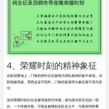
4、荣耀时刻的精神象征
在欧冠赛场上，门将的神扑往往被视为球队精神的集中体现。当
防线被突破、局势岌岌可危时，门将的挺身而出象征着不屈与坚
守。
这些荣耀时刻往往会被球迷世代传颂，成为俱乐部文化的一部
分。一个经典扑救，可能会被镌刻在队史之中，与奖杯同样重